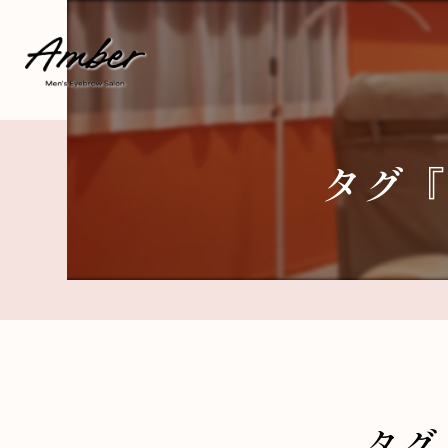
タグ『
タグ