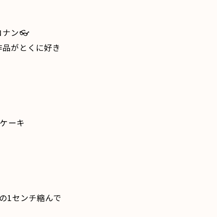
ナン👓
作品がとくに好き
ナケーキ
の1センチ縮んで