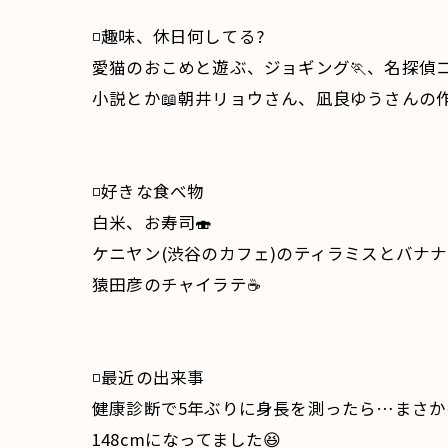
◽️趣味、休日何してる?
愛猫のおこめと遊ぶ、ジョギング🏃、名探偵コ
小説とか📖朝井リョウさん、凪良ゆうさんの
◽️好きな食べ物
白米、お寿司🍣
ケニヤン(渋谷のカフェ)のティラミスとバナ
猿田彦のチャイラテ☕️
◽️最近の出来事
健康診断で5年ぶりに身長を測ったら…まさか
148cmになってました😆