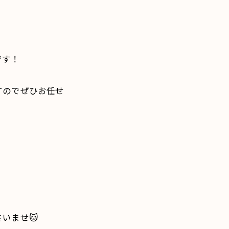
です！
すのでぜひお任せ
いませ🐱