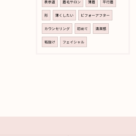
表参道
眉毛サロン
薄眉
平行眉
形
薄くしたい
ビフォーアフター
カウンセリング
初めて
清潔感
垢抜け
フェイシャル