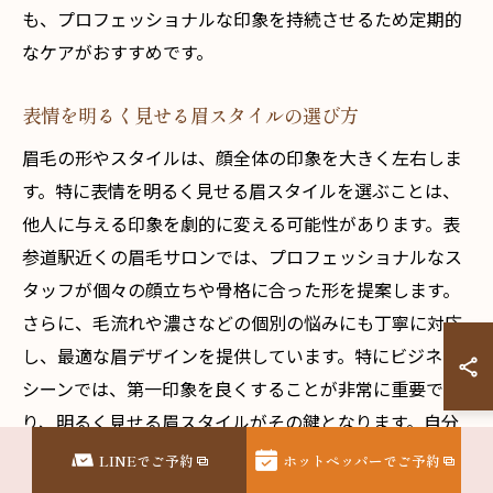
も、プロフェッショナルな印象を持続させるため定期的
なケアがおすすめです。
表情を明るく見せる眉スタイルの選び方
眉毛の形やスタイルは、顔全体の印象を大きく左右しま
す。特に表情を明るく見せる眉スタイルを選ぶことは、
他人に与える印象を劇的に変える可能性があります。表
参道駅近くの眉毛サロンでは、プロフェッショナルなス
タッフが個々の顔立ちや骨格に合った形を提案します。
さらに、毛流れや濃さなどの個別の悩みにも丁寧に対応
し、最適な眉デザインを提供しています。特にビジネス
シーンでは、第一印象を良くすることが非常に重要であ
り、明るく見せる眉スタイルがその鍵となります。自分
に合った眉スタイルを見つけることで、日常の自信をさ
LINEでご予約
ホットペッパーでご予約
らに高めましょう。