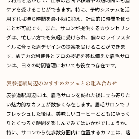
う利点を活かして、仕事の合間や移動中の短時間にも眉
サロン滞在時間を有効活用するテクニック
ケアを受けることができます。特に、予約システムを活
安心のアフターケアで日常も万全
用すれば待ち時間を最小限に抑え、計画的に時間を使う
経験豊富なスタッフが提供する表参道の眉毛デ
ことが可能です。また、サロンが提供するカウンセリン
ザイン
グは、忙しい方でも気軽に受けられ、個々のライフスタ
プロが語る！眉デザインの重要性
イルに合った眉デザインの提案を受けることができま
デザイン提案力の高いスタッフ陣の紹介
す。駅チカの利便性とプロの技術を兼ね備えた眉毛サロ
経験豊富なスタッフだからできる提案力
ンは、日々の時間管理においても役立つ存在です。
理想の仕上がりを実現する施術の流れ
表参道駅周辺のおすすめカフェとの組み合わせ
個別対応で理想を叶えるカウンセリング
表参道駅周辺には、眉毛サロンを訪れた後に立ち寄りた
信頼できるスタッフによる安心の施術
い魅力的なカフェが数多く存在します。眉毛サロンでリ
毎日のメイクが楽になる表参道駅近眉毛サロン
フレッシュした後は、美味しいコーヒーとともにゆっく
の魅力
りとくつろぐ時間を楽しんでみてはいかがでしょうか。
眉毛サロンでメイク時短の秘密を解明
特に、サロンから徒歩数分圏内に位置するカフェは、落
自宅でのケアが楽になる秘訣とは