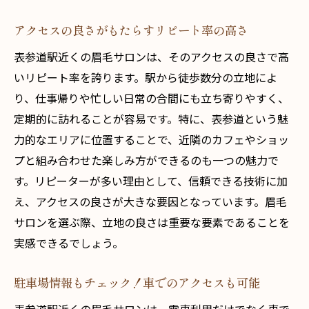
顔の形状に合わせたデザインの重要性
アクセスの良さがもたらすリピート率の高さ
個別に最適化された眉スタイルの提案
表参道駅近くの眉毛サロンは、そのアクセスの良さで高
プロが行う顔分析で理想の眉をデザイン
いリピート率を誇ります。駅から徒歩数分の立地によ
骨格分析と眉デザインの密接な関係
り、仕事帰りや忙しい日常の合間にも立ち寄りやすく、
パーソナルスタイルを反映した施術例
定期的に訪れることが容易です。特に、表参道という魅
自分だけの特別な眉デザインを提供
力的なエリアに位置することで、近隣のカフェやショッ
表参道駅の眉毛サロンで自信を持てるスタイル
プと組み合わせた楽しみ方ができるのも一つの魅力で
を手に入れる
す。リピーターが多い理由として、信頼できる技術に加
自信が持てるスタイルの実現法
え、アクセスの良さが大きな要因となっています。眉毛
眉サロンで得られる自己肯定感
サロンを選ぶ際、立地の良さは重要な要素であることを
実感できるでしょう。
自信を持てる理由が詰まった施術の流れ
眉毛デザインで変わる自己イメージ
駐車場情報もチェック！車でのアクセスも可能
理想のスタイルで迎える新しい自分