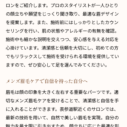
メンズ眉毛サロンで垢抜けた印象を手に入れる
ロンをご紹介します。プロのスタイリストが一人ひとり
の顔立ちや願望をじっくり聞き取り、最適な眉デザイン
眉毛ケアで洗練された印象を演出
を提案します。また、施術前にはしっかりとしたカウン
眉毛スタイルがもたらす自信と清潔感
セリングを行い、肌の状態やアレルギーの有無を確認。
垢抜け感をプラスする眉毛デザインのポイ
施術中も細かな説明を交えつつ、安心感を与える対応を
ント
心掛けています。清潔感と信頼を大切にし、初めての方
眉毛で決まる！第一印象の重要性
でもリラックスして施術を受けられる環境を提供してい
プロの手で眉毛が生まれ変わる瞬間
ますので、ぜひ安心して足を運んでみてください。
垢抜けた印象を手に入れるための眉毛ケア
とは
メンズ眉毛ケアで自信を持った自分へ
清潔感と自信を同時にアップ！表参道のメンズ
眉毛は顔の印象を大きく左右する重要なパーツです。適
眉毛サロン
切なメンズ眉毛ケアを受けることで、清潔感と自信を手
眉毛ケアで清潔感を手に入れる方法
に入れることができます。表参道駅近くのサロンでは、
サロンで体感する自信の変化
最新の技術を用いて、自然で美しい眉毛を実現。自分の
魅力を最大限に引き出すため、顔立ちに応じた最適な形
清潔感と自信が同時に叶う眉毛スタイル