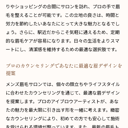
りやショッピングの合間にサロンを訪れ、プロの手で眉
プロの手による丁寧な眉毛の整え方
毛を整えることが可能です。この立地の良さは、時間と
ワックスを使った最新の眉毛スタイリング
労力を節約したいあなたにとって大きな魅力となるでし
自分に合った眉毛スタイルの見つけ方
ょう。さらに、駅近だからこそ気軽に通えるため、定期
眉毛で演出する印象と清潔感の関係
的な眉毛ケアが容易になります。日々の生活をよりスマ
プロのアドバイスで毎日のケアも楽になり
ートにし、清潔感を維持するための最適な選択肢です。
ます
忙しいあなたにおすすめ！表参道駅近メンズ眉
プロのカウンセリングであなたに最適な眉デザインを
提案
毛サロンの魅力
仕事帰りでも立ち寄れる便利さ
メンズ眉毛サロンでは、個々の顔立ちやライフスタイル
に合わせたカウンセリングを通じて、最適な眉デザイン
短時間で効果的な眉毛ケアプラン
を提案します。プロのアイブロウアーティストが、あな
忙しいビジネスマンにピッタリのサービス
たの魅力を最大限に引き出す形を一緒に考えます。緻密
時間を無駄にしない効率的な施術
なカウンセリングにより、初めての方でも安心して施術
駅近だから急な予定変更にも対応可能
を受けられる環境が整っています。また、最新の眉毛ト