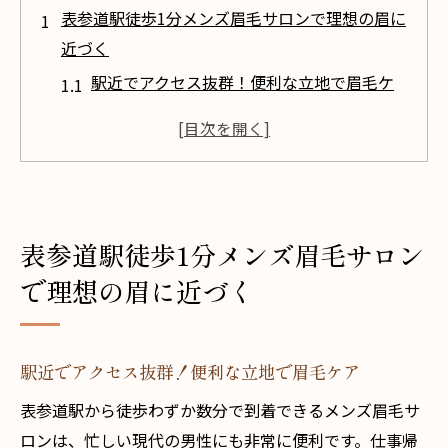
表参道駅徒歩1分メンズ眉毛サロンで理想の眉に
近づく
駅近でアクセス抜群！便利な立地で眉毛ケ
ア
プロのカウンセリングであなたに最適な眉
デザインを提案
最先端の技術で理想の形を実現
リラックスできる空間での眉毛トリートメ
表参道駅徒歩1分メンズ眉毛サロン
ント体験
で理想の眉に近づく
初めての方でも安心！丁寧な説明と対応
メンズ眉毛ケアで自信を持った自分へ
駅近でアクセス抜群！便利な立地で眉毛ケア
プロの技術で清潔感アップ！メンズ眉毛の新常
識
表参道駅から徒歩わずか数分で到着できるメンズ眉毛サ
ロンは、忙しい現代の男性にも非常に便利です。仕事帰
眉毛ケアがもたらす第一印象の変化とは