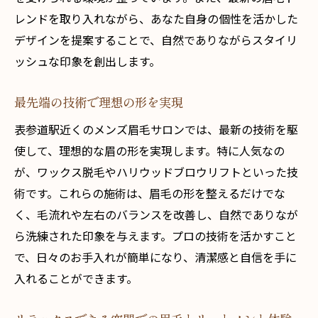
眉毛ケアで一日をフレッシュに締めくくる
レンドを取り入れながら、あなた自身の個性を活かした
カウンセリングで魅力を引き出すメンズ眉毛デ
デザインを提案することで、自然でありながらスタイリ
ザインの秘訣
ッシュな印象を創出します。
個々の顔立ちに合わせた眉毛デザイン
最先端の技術で理想の形を実現
表情を華やかにする眉毛の重要性
プロのカウンセリングで理想を実現
表参道駅近くのメンズ眉毛サロンでは、最新の技術を駆
使して、理想的な眉の形を実現します。特に人気なの
眉毛スタイルのバリエーションを知ろう
が、ワックス脱毛やハリウッドブロウリフトといった技
意外と知らない！眉の形がもたらす効果
術です。これらの施術は、眉毛の形を整えるだけでな
あなたの魅力を最大限に引き出す眉毛デザ
く、毛流れや左右のバランスを改善し、自然でありなが
イン
ら洗練された印象を与えます。プロの技術を活かすこと
駅近で通いやすい！メンズ眉毛サロンで自信を
で、日々のお手入れが簡単になり、清潔感と自信を手に
手に入れる方法
入れることができます。
通いやすさが魅力の駅近サロン
継続的なケアで眉毛の形をキープ