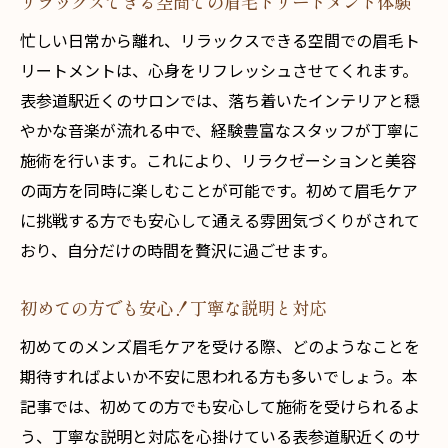
リラックスできる空間での眉毛トリートメント体験
眉毛ケアがもたらす内面の自信アップ
忙しい日常から離れ、リラックスできる空間での眉毛ト
定期的な通いで清潔感を維持
リートメントは、心身をリフレッシュさせてくれます。
駅から徒歩1分の便利さを体感
表参道駅近くのサロンでは、落ち着いたインテリアと穏
やかな音楽が流れる中で、経験豊富なスタッフが丁寧に
眉毛ケアが毎日の自信を支える
施術を行います。これにより、リラクゼーションと美容
理想の眉を実現するプロの技術を体験しよう
の両方を同時に楽しむことが可能です。初めて眉毛ケア
プロフェッショナルの技術で理想の眉に
に挑戦する方でも安心して通える雰囲気づくりがされて
眉毛デザインの流行を取り入れた最新技術
おり、自分だけの時間を贅沢に過ごせます。
一人ひとりの個性を引き立てる眉毛スタイ
ル
初めての方でも安心！丁寧な説明と対応
技術の違いを体感！プロの施術の魅力
初めてのメンズ眉毛ケアを受ける際、どのようなことを
独自の手法で眉毛の美しさを最大限に引き
期待すればよいか不安に思われる方も多いでしょう。本
出す
記事では、初めての方でも安心して施術を受けられるよ
プロの技術で叶える理想的な眉毛の形
う、丁寧な説明と対応を心掛けている表参道駅近くのサ