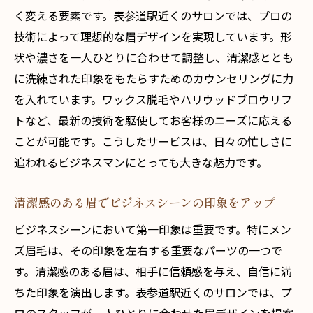
く変える要素です。表参道駅近くのサロンでは、プロの
駅近サロンでの施術時間の短縮化
技術によって理想的な眉デザインを実現しています。形
表参道サロンの充実した設備と高級感
状や濃さを一人ひとりに合わせて調整し、清潔感ととも
通いやすい立地で始める眉デザイン
に洗練された印象をもたらすためのカウンセリングに力
駅周辺のサロン選びで知っておくべきポイ
を入れています。ワックス脱毛やハリウッドブロウリフ
ント
トなど、最新の技術を駆使してお客様のニーズに応える
利用者から高評価のサロンが多い理由
ことが可能です。こうしたサービスは、日々の忙しさに
忙しいビジネスマン必見眉デザインで個性を引
追われるビジネスマンにとっても大きな魅力です。
き立てる方法
清潔感のある眉でビジネスシーンの印象をアップ
忙しい男性にもおすすめの眉ケア方法
短時間で印象が変わる眉デザイン
ビジネスシーンにおいて第一印象は重要です。特にメン
ズ眉毛は、その印象を左右する重要なパーツの一つで
ビジネスシーンで差がつく眉毛の重要性
す。清潔感のある眉は、相手に信頼感を与え、自信に満
プロによるカスタマイズ眉デザインの魅力
ちた印象を演出します。表参道駅近くのサロンでは、プ
自宅でもできる眉毛メンテナンス法