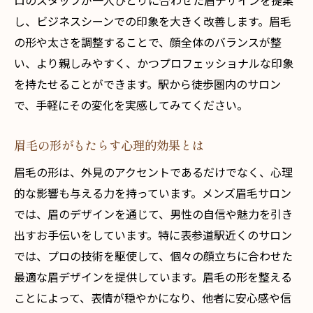
ロのスタッフが一人ひとりに合わせた眉デザインを提案
眉毛の形で変わる自信とビジネス成功
し、ビジネスシーンでの印象を大きく改善します。眉毛
駅からすぐのメンズ眉毛サロンで垢抜けた印象
の形や太さを調整することで、顔全体のバランスが整
を手に入れる
い、より親しみやすく、かつプロフェッショナルな印象
垢抜け眉毛の作り方をプロに学ぶ
を持たせることができます。駅から徒歩圏内のサロン
駅近サロンで体験する最新の眉トレンド
で、手軽にその変化を実感してみてください。
短時間で得られる整った眉毛の効果
眉毛の形がもたらす心理的効果とは
サロン施術後のアフターケア方法
眉毛の形は、外見のアクセントであるだけでなく、心理
垢抜けた印象を持続する秘訣
的な影響も与える力を持っています。メンズ眉毛サロン
駅近の利便性を活かした定期メンテナンス
では、眉のデザインを通じて、男性の自信や魅力を引き
第一印象を劇的に変えるメンズ眉毛の重要性と
出すお手伝いをしています。特に表参道駅近くのサロン
その効果
では、プロの技術を駆使して、個々の顔立ちに合わせた
印象を左右する眉毛の形とバランス
最適な眉デザインを提供しています。眉毛の形を整える
眉毛が与える最初の印象の心理学
ことによって、表情が穏やかになり、他者に安心感や信
プロが教える眉デザインの選び方