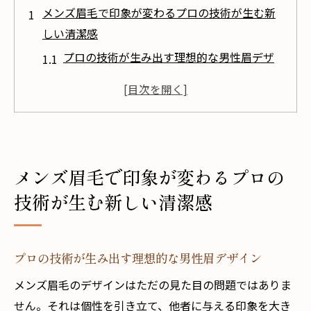
メンズ眉毛で印象が変わるプロの技術が生む新
しい清潔感
プロの技術が生み出す理想的な男性眉デザ
イン
清潔感のある眉でビジネスシーンの印象を
アップ
眉毛の形がもたらす心理的効果とは
プロの眉デザインで第一印象を大きく変え
メンズ眉毛で印象が変わるプロの
る
技術が生む新しい清潔感
眉毛ケアで得られる清潔感の持続方法
メンズ眉毛のトレンドを知ろう
プロの技術が生み出す理想的な男性眉デザイン
表参道駅近くの便利さを活かしたメンズ眉毛サ
ロンの魅力
メンズ眉毛のデザインはただの見た目の問題ではありま
せん。それは個性を引き立て、他者に与える印象を大き
表参道駅から徒歩圏内のアクセスの良さ