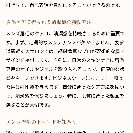
きの新常識
引き立て、自己表現を豊かにすることができるのです。
自分磨きの第一歩としての眉ケア
眉毛ケアで得られる清潔感の持続方法
表参道で体感する一流の眉デザイン技術
メンズ眉毛のケアは、清潔感を持続させるために重要で
駅近サロンでの定期メンテナンスのメリッ
す。まず、定期的なメンテナンスが欠かせません。表参
ト
道駅近くのサロンでは、経験豊富なプロが理想的な眉デ
プロから学ぶセルフ眉ケアのテクニック
ザインを提供します。さらに、日常のスキンケアに眉毛
眉毛がもたらすメンタルの向上効果
専用のオイルやジェルを取り入れることで、健康的な状
清潔感がもたらすビジネスチャンスの拡大
態をキープできます。ビジネスシーンにおいても、整っ
あなたの魅力を最大限に引き出す表参道のメン
た眉は好印象を与えます。自分に合ったケア方法を見つ
ズ眉毛サロン
け、清潔感を保ちましょう。特に、肌質に合った製品を
あなたに合った眉デザインの見つけ方
選ぶことが大切です。
サロン施術で得られる個性引き立つ眉毛
メンズ眉毛のトレンドを知ろう
眉毛一つで変わる表情とその影響