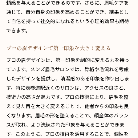
頼感を与えることができるのです。さらに、眉毛ケアを
眉毛の手入れで自信を引き出す方法
通じて、自分自身の印象を高めることができ、結果とし
眉毛が持つコミュニケーション効果
て自信を持って社交的になれるという心理的効果も期待
できます。
第一印象を劇的に向上させる眉の整え方
プロの技術で清潔感をアップするメンズ眉毛の
プロの眉デザインで第一印象を大きく変える
新トレンド
プロの眉デザインは、第一印象を劇的に変える力を持っ
最新の眉毛トレンドを追うべき理由
ています。メンズ眉毛サロンでは、骨格や毛流れを考慮
プロが推奨する眉毛のカットとスタイリン
したデザインを提供し、清潔感のある印象を作り出しま
グ
す。特に表参道駅近くのサロンは、アクセスの良さと、
清潔感を高める眉毛の基本ケア
技術力の高さが魅力です。プロの技術により、眉毛を整
サロンで体感する最新眉毛トリートメント
えて見た目を大きく変えることで、他者からの印象も良
流行に乗った眉毛で自信を持つ
くなります。眉毛の形を整えることで、顔全体のバラン
自然に見える眉毛のデザイン技術
スが取れ、より洗練された印象を与えることができま
表参道駅のメンズ眉毛サロンで発見する自分磨
す。このように、プロの技術を活用することで、個性を