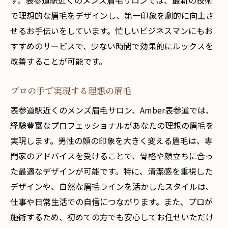
す。表参道駅近くのメンズ眉毛サロンでは、最新の技術
初めてでも安心！表参道駅でメンズ眉毛デビュ
で理想的な眉毛をデザインし、第一印象を劇的に向上さ
ー
せるお手伝いをしています。忙しいビジネスマンにもお
初めてのサロン訪問で知っておくべきこと
すすめのサービスで、少ない時間で効果的にルックスを
眉毛トリートメントの流れを徹底解説
改善することが可能です。
初心者でも安心のサポート体制
プロの手で実現する理想の眉毛
失敗しないための眉毛デザイン選び
表参道駅近くのメンズ眉毛サロン、Amber表参道では、
施術前に確認したいポイント
経験豊富なプロフェッショナルがあなたの理想の眉毛を
初めての方限定の特典情報
実現します。男性の顔の印象を大きく変える眉毛は、専
仕事帰りに寄れるメンズ眉毛サロンの魅力
門家のアドバイスを受けることで、骨格や顔立ちに合っ
表参道駅近くのアクセスの良さ
た最適なデザインが可能です。特に、清潔感を重視した
短時間で完了する便利な施術メニュー
デザインや、自然な眉毛ラインを活かしたスタイルは、
仕事帰りにリフレッシュできる空間
仕事や日常生活での自信につながります。また、プロが
夜間営業で忙しい方にも安心
施術するため、初めての方でも安心してお任せいただけ