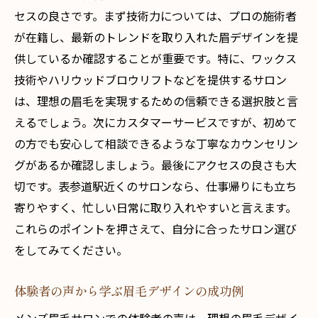
セスの良さです。まず技術力については、プロの施術者
プロが教える眉毛のトレンド情報
が在籍し、最新のトレンドを取り入れた眉デザインを提
初めての方でも安心のケア方法
供しているか確認することが重要です。特に、ワックス
眉毛が与える心理的効果とその理由
技術やハリウッドブロウリフトなどを提供するサロン
表参道のプロが導く理想のメンズ眉毛デザイン
は、理想の眉毛を実現するための信頼できる選択肢と言
経験豊富なプロが手がける眉毛デザイン
えるでしょう。次にカスタマーサービスですが、初めて
個性を引き出すための眉毛スタイル提案
の方でも安心して相談できるような丁寧なカウンセリン
グがあるか確認しましょう。最後にアクセスの良さも大
プロの技術で実現する理想の形
切です。表参道駅近くのサロンなら、仕事帰りにも立ち
表参道のサロンで体験する特別な施術
寄りやすく、忙しい日常に取り入れやすいと言えます。
満足度の高い施術を受けるためのポイント
これらのポイントを押さえて、自分に合ったサロン選び
クオリティの高い仕上がりを追求するプロ
をしてみてください。
の技
体験者の声から学ぶ眉毛デザインの成功例