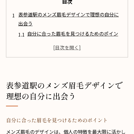
目次
表参道駅のメンズ眉毛デザインで理想の自分に
出会う
自分に合った眉毛を見つけるためのポイン
ト
眉毛デザインが第一印象に与える影響
プロの手で実現する理想の眉毛
表参道のトレンドを取り入れた眉毛スタイ
ル
表参道駅のメンズ眉毛デザインで
サロン選びで重視するべき3つのポイント
理想の自分に出会う
体験者の声から学ぶ眉毛デザインの成功例
メンズ眉毛サロンAmber表参道で魅力を最大限
自分に合った眉毛を見つけるためのポイント
に
メンズ眉毛のデザインは、個人の特徴を最大限に活かし
Amber表参道の施術メニュー紹介