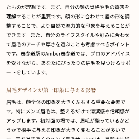
たものが理想です。まず、自分の顔の骨格や毛の質感を
プロが提案するトレンド眉毛スタイル
理解することが重要です。顔の形に合わせて眉の形を調
個別カウンセリングで納得の仕上がりへ
整することで、より自然で魅力的な印象を与えることが
施術の流れと注意点
できます。また、自分のライフスタイルや好みに合わせ
リピートしたくなるサロンサービスの秘密
て眉毛のアーチや厚さを選ぶことも考慮すべきポイント
お客様の声からみるAmber表参道の人気の
です。表参道駅のAmber表参道では、プロのアドバイス
理由
を受けながら、あなたにぴったりの眉毛を見つけるサポ
プロのアドバイスで自信を持てるメンズ眉毛へ
ートをしています。
プロが教える眉毛のケア方法
眉毛デザインが第一印象に与える影響
自宅でできるメンテナンス術
眉毛は、顔全体の印象を大きく左右する重要な要素で
眉毛コンプレックス解消のアドバイス
す。特にメンズ眉毛は、整えるだけで清潔感や信頼感が
眉毛の形で印象が変わる！
アップします。初対面の場では、眉毛が整っているかど
プロの視点から見る眉毛の重要性
うかで相手に与える印象が大きく変わることが多いで
眉毛デザインで自信を引き出すコツ