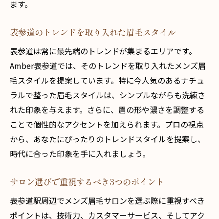
サロンで疲れをリセットする方法
ます。
スムーズな予約方法とその利点
表参道のトレンドを取り入れた眉毛スタイル
最新ワックス技術で清潔感ある眉を手に入れる
表参道は常に最先端のトレンドが集まるエリアです。
最新技術を活用した眉毛ケアとは
Amber表参道では、そのトレンドを取り入れたメンズ眉
ワックス脱毛のメリットと注意点
毛スタイルを提案しています。特に今人気のあるナチュ
清潔感を保つための眉毛ケア
ラルで整った眉毛スタイルは、シンプルながらも洗練さ
ワックス施術後の眉毛メンテナンス
れた印象を与えます。さらに、眉の形や濃さを調整する
プロが教えるワックスのお手入れ方法
ことで個性的なアクセントを加えられます。プロの視点
眉毛デザインの長持ちする秘訣
から、あなたにぴったりのトレンドスタイルを提案し、
メンズ美容に興味を持つあなたに贈る眉毛アド
時代に合った印象を手に入れましょう。
バイス
サロン選びで重視するべき3つのポイント
メンズ眉毛ケアを始めるきっかけを作る
表参道駅周辺でメンズ眉毛サロンを選ぶ際に重視すべき
眉毛を整えて自信を持つ秘訣
ポイントは、技術力、カスタマーサービス、そしてアク
自分に合った眉毛スタイルの選び方