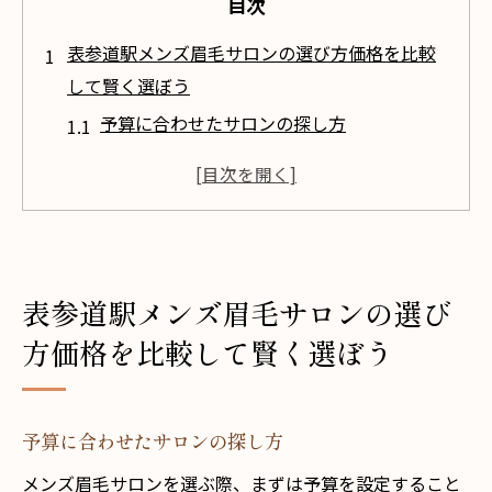
目次
表参道駅メンズ眉毛サロンの選び方価格を比較
して賢く選ぼう
予算に合わせたサロンの探し方
価格だけでなくサービス内容も重視
口コミを活用して価格をチェックする方法
表参道駅周辺のメンズ眉毛サロン一覧と価
格
表参道駅メンズ眉毛サロンの選び
初回割引やクーポンの活用法
メンズ眉毛サロンの価格帯と質の関係
方価格を比較して賢く選ぼう
メンズ眉毛専門サロン表参道駅近の価格と魅力
を徹底解説
予算に合わせたサロンの探し方
メンズ眉毛専門サロンの特徴とは？
メンズ眉毛サロンを選ぶ際、まずは予算を設定すること
表参道駅周辺の人気サロンの価格比較