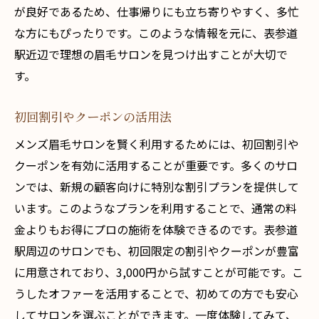
価格と質のバランスを見極めるコツ
が良好であるため、仕事帰りにも立ち寄りやすく、多忙
表参道駅で賢く選ぶメンズ眉毛サロンの価格と
な方にもぴったりです。このような情報を元に、表参道
利便性を比較
駅近辺で理想の眉毛サロンを見つけ出すことが大切で
す。
駅近サロンの利便性と価格の比較
表参道駅のサロンで得られるメリット
初回割引やクーポンの活用法
価格に見合う利便性を求める
メンズ眉毛サロンを賢く利用するためには、初回割引や
表参道駅でアクセスの良いサロンを選ぶ
クーポンを有効に活用することが重要です。多くのサロ
利便性と価格のバランスを考えた選び方
ンでは、新規の顧客向けに特別な割引プランを提供して
仕事帰りに寄りやすいサロンの探し方
います。このようなプランを利用することで、通常の料
メンズ眉毛サロン表参道駅近の価格を比較し最
金よりもお得にプロの施術を体験できるのです。表参道
大の効果を得る方法
駅周辺のサロンでも、初回限定の割引やクーポンが豊富
価格比較を通じた最適な選択
に用意されており、3,000円から試すことが可能です。こ
最大の効果を引き出すサロン選び
うしたオファーを活用することで、初めての方でも安心
してサロンを選ぶことができます。一度体験してみて、
表参道駅のサロンでの価格交渉術