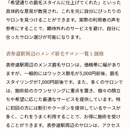
「希望通りの眉毛スタイルに仕上げてくれた」といった
表参道駅周辺のサロンでの価格交渉方法
具体的な意見が散見され、これを元に自分にぴったりの
サービスの質を犠牲にしない価格の選び方
サロンを見つけることができます。実際の利用者の声を
価格を抑えても質を落とさない方法
参考にすることで、期待外れのサービスを避け、自分に
サロンの価格設定の裏側を探る
合ったサロン選びが可能になります。
表参道駅で理想の価格とサービスを見つけ
表参道駅周辺のメンズ眉毛サロン一覧と価格
る
表参道駅周辺のメンズ眉毛サロンは、価格帯に幅があり
メンズ眉毛専門の表参道駅サロン価格と質の最
ますが、一般的にはワックス脱毛が5,000円前後、眉毛
高バランスを見つける
スタイリングが7,000円前後です。また、多くのサロンで
価格と質が両立するサロンの特徴
は、施術前のカウンセリングに重点を置き、個々の顔立
効果的なケアとリーズナブルな価格の両立
ちや希望に応じた最適なサービスを提供しています。特
表参道駅の隠れた名店を探す
に初回の方には割引やクーポンを提供しているケースが
価格重視で失敗しない選択肢
多く、これをうまく利用することで、お得に施術を受け
質の良いケアをお得に受ける方法
ることができます。表参道駅周辺のサロンは、アクセス