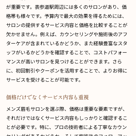
が重要です。表参道駅周辺には多くのサロンがあり、価
専門技術が価格に与える影響
格帯も様々です。予算内で最大の効果を得るためには、
サロン選びのポイントは価格と立地
サロンの提供するサービス内容と価格を比較することが
魅力的なサロンの見つけ方
欠かせません。例えば、カウンセリングや施術後のアフ
価格を抑えつつ高品質なケアを受ける方法
ターケアが含まれているかどうか、また経験豊富なスタ
表参道駅で見つけるメンズ眉毛サロン最高の価
ッフがいるかどうかを確認することで、コストパフォー
格を探る
マンスが高いサロンを見つけることができます。さら
コストパフォーマンスを重視したサロン選
に、初回割引やクーポンを活用することで、よりお得に
び
サービスを受けることが可能です。
価格とサービスのバランスを見極めるポイ
価格だけでなくサービス内容も重視
ント
メンズ眉毛サロンを選ぶ際、価格は重要な要素ですが、
駅近サロンの価格のメリット
それだけではなくサービス内容もしっかりと確認するこ
表参道駅でお得にメンズ眉毛ケアを受ける
とが必要です。特に、プロの技術者による丁寧なカウン
方法