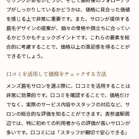
セリングがあるかどうか、そして施術後のフォローアッ
価格比較で見つける理想のサロン
プがしっかりしているかどうかは、価格に見合った価値
高級サロンとリーズナブルサロンの価格差
を感じる上で非常に重要です。また、サロンが提供する
賢く選ぶ表参道駅メンズ眉毛サロン価格とサー
眉毛デザインの提案が、個々の骨格や顔立ちに合ってい
ビスのポイント
るかどうかもチェックポイントです。これらの要素を総
価格だけでなくアフターケアも重要
合的に考慮することで、価格以上の満足感を得ることが
サロンの雰囲気と価格の関係
できるでしょう。
表参道駅のサロンで良い価格を見つけるコ
口コミを活用して価格をチェックする方法
ツ
サービス内容と価格の相関性
メンズ眉毛サロンを選ぶ際に、口コミを活用することは
非常に効果的です。口コミを確認することで、価格だけ
価格交渉を成功させるテクニック
でなく、実際のサービス内容やスタッフの対応など、サ
価格とサービスのトレードオフを理解する
ロンの総合的な評価を知ることができます。表参道駅周
表参道駅のメンズ眉毛サロンで価格とサービス
辺では、特に初めての利用者からの評価が高いサロンが
のバランスを取る方法
多いです。口コミには「スタッフが親切で安心できる」
価格とサービスの両立が叶うサロン選び