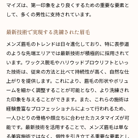
術体験
マイズは、第一印象をより良くするための重要な要素と
して、多くの男性に支持されています。
表参道で流行の眉毛スタイル一覧
最新技術で叶える理想の眉毛
最新技術で実現する洗練された眉毛
サロンでの施術予約の流れ
メンズ眉毛のトレンドは日々進化しており、特に表参道
施術前の準備と注意点
のような先端エリアでは最新技術が積極的に採用されて
アフターケアで持続する美しさ
います。ワックス脱毛やハリウッドブロウリフトといっ
次世代眉毛スタイルへの期待
た技術は、従来の方法と比べて持続性が高く、自然な仕
表参道駅周辺で人気のメンズ眉毛スタイルの選
上がりを提供します。これにより、眉毛の形状やボリュ
び方
ームを細かく調整することが可能となり、より洗練され
顔型別のおすすめ眉毛スタイル
た印象を与えることができます。また、これらの施術は
個性を際立たせるデザイン選び
経験豊富なプロフェッショナルによって行われるため、
一人ひとりの骨格や顔立ちに合わせたカスタマイズが可
サロン選びの基準とチェックポイント
能です。最新技術を活用することで、メンズ眉毛は単な
施術前に知っておきたいこと
る美容施術ではなく、個性を引き立てる重要な要素とし