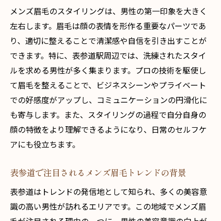
メンズ眉毛のスタイリングは、男性の第一印象を大きく
自然な立体感を出すデザインテクニック
左右します。眉毛は顔の表情を形作る重要なパーツであ
個々の顔立ちに合わせた施術の工夫
り、適切に整えることで清潔感や自信を引き出すことが
ワックス脱毛とハリウッドブロウリフトの
できます。特に、表参道駅周辺では、洗練されたスタイ
利点
ルを求める男性が多く集まります。プロの技術を駆使し
最新技術で整える左右対称の眉毛
て眉毛を整えることで、ビジネスシーンやプライベート
清潔感を引き出す眉毛のスタイリング法
での好感度がアップし、コミュニケーションの円滑化に
施術後のアフターケアについて
も寄与します。また、スタイリングの過程で自分自身の
自然で洗練された印象を作るメンズ眉毛のスタ
顔の特徴をより理解できるようになり、日常のセルフケ
イリングテクニック
アにも役立ちます。
骨格と毛流れを考慮したデザイン
表参道で注目されるメンズ眉毛トレンドの背景
整った眉毛がもたらす心理的効果
表参道はトレンドの発信地として知られ、多くの美容意
プロの施術で叶えるナチュラル感
識の高い男性が訪れるエリアです。この地域でメンズ眉
DIYスタイリングとプロ施術の違い