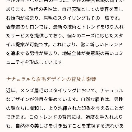
毛が注目される理由の一つに、男性の美容意識の向上が
毎日の眉毛ケア方法
あります。現代の男性は、自己表現としての美容を楽し
表参道で手に入るスタイリングアイテム
む傾向が強まり、眉毛のスタイリングもその一環です。
なぜメンズ眉毛が表参道で人気なのか？その理
表参道のサロンでは、最新の技術とトレンドを取り入れ
由に迫る
たサービスを提供しており、個々のニーズに応じたスタ
トレンドを牽引する表参道の魅力
イル提案が可能です。これにより、常に新しいトレンド
男性美容意識の高まりと眉毛の関係
を追求する男性が集まり、地域全体が美意識の高いコミ
多様なスタイルが楽しめる理由
ュニティを形成しています。
美容施術へのアクセスのしやすさ
ナチュラルな眉毛デザインの普及と影響
プロに任せる安心感と満足度
近年、メンズ眉毛のスタイリングにおいて、ナチュラル
口コミで広がる表参道の人気サロン
なデザインが注目を集めています。自然な眉毛は、男性
第一印象を左右するメンズ眉毛デザインの重要
の顔立ちに調和し、より洗練された印象を与えることが
性
できます。このトレンドの背景には、過度な手入れより
眉毛が与える印象と心理効果
も、自然体の美しさを引き出すことを重視する流れがあ
ビジネスシーンでの好印象を目指して