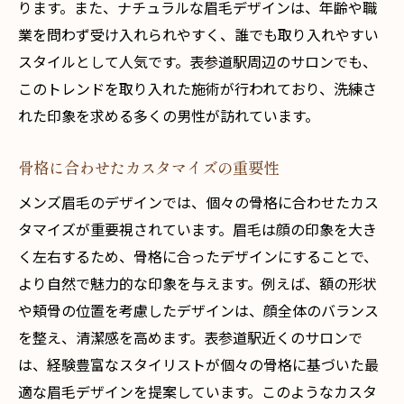
ります。また、ナチュラルな眉毛デザインは、年齢や職
デザインが変える人間関係の構築
業を問わず受け入れられやすく、誰でも取り入れやすい
眉毛整形が持つコミュニケーション効果
スタイルとして人気です。表参道駅周辺のサロンでも、
個性を活かす眉毛デザインの選択
このトレンドを取り入れた施術が行われており、洗練さ
れた印象を求める多くの男性が訪れています。
身近な人の反応と変化
表参道のサロンで体験するメンズ眉毛の変身ス
骨格に合わせたカスタマイズの重要性
トーリー
メンズ眉毛のデザインでは、個々の骨格に合わせたカス
初めての眉毛ケア体験記
タマイズが重要視されています。眉毛は顔の印象を大き
プロ施術での驚きの仕上がり
く左右するため、骨格に合ったデザインにすることで、
サロン選びのポイントと口コミ
より自然で魅力的な印象を与えます。例えば、額の形状
施術前後のビフォーアフター
や頬骨の位置を考慮したデザインは、顔全体のバランス
お客様の声から学ぶ満足度
を整え、清潔感を高めます。表参道駅近くのサロンで
変身後のライフスタイルの変化
は、経験豊富なスタイリストが個々の骨格に基づいた最
メンズ眉毛のトレンドを先取り！表参道での施
適な眉毛デザインを提案しています。このようなカスタ