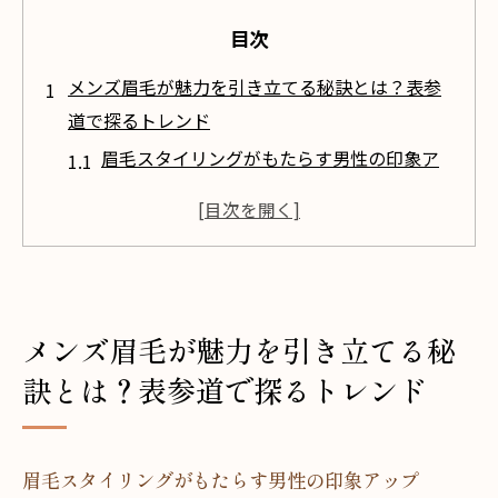
目次
メンズ眉毛が魅力を引き立てる秘訣とは？表参
道で探るトレンド
眉毛スタイリングがもたらす男性の印象ア
ップ
表参道で注目されるメンズ眉毛トレンドの
背景
ナチュラルな眉毛デザインの普及と影響
骨格に合わせたカスタマイズの重要性
メンズ眉毛が魅力を引き立てる秘
最新技術で実現する洗練された眉毛
訣とは？表参道で探るトレンド
眉毛デザインが第一印象に与える影響
表参道で見つける！メンズ眉毛の最新デザイン
眉毛スタイリングがもたらす男性の印象アップ
と施術方法