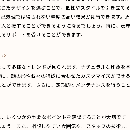
応じたデザインを選ぶことで、個性やスタイルを引き立て
サロンスタッフとのコミュニケーションの重要性
自己処理では得られない精度の高い結果が期待できます。
施術後のアフターケアとその効果
て人と接することができるようになるでしょう。特に、表
体験談から見るサロンの評判と信頼性
れるサポートを受けることができます。
表参道のサロンで感じた違いとメリット
体験談をもとにしたサロン選びのヒント
イル
表参道駅付近で話題のメンズ眉毛スタイルを試してみよう
関して多様なトレンドが見られます。ナチュラルな印象を
人気スタイルの特徴とその魅力
特に、顔の形や個々の特徴に合わせたカスタマイズができ
話題のスタイルを取り入れるメリット
ことができます。さらに、定期的なメンテナンスを行うこ
スタイル提案を受ける際のポイント
自分に似合うスタイルを見つける方法
表参道で試せる最新の眉毛デザイン
は、いくつかの重要なポイントを確認することが大切です
サロンで試したい注目のスタイル
しょう。また、相談しやすい雰囲気や、スタッフの技術力