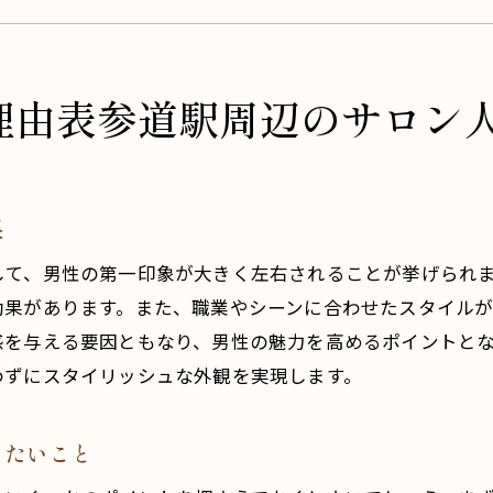
男性が眉毛を整えるメリットとは
表参道駅周辺で人気のメンズ眉毛スタイル
サロン選びの際に確認したいポイント
理由表参道駅周辺のサロン
おしゃれなメンズ眉毛が叶う表参道駅の注目サロン
注目サロンの選び方と注意点
表参道で選ばれる理由とサロンの魅力
果
初めてのサロン体験におすすめの場所
して、男性の第一印象が大きく左右されることが挙げられ
おしゃれなメンズ眉毛のトレンド紹介
効果があります。また、職業やシーンに合わせたスタイル
サロンで得られるアフターケアの重要性
感を与える要因ともなり、男性の魅力を高めるポイントと
口コミから見る表参道のサロン事情
わずにスタイリッシュな外観を実現します。
メンズ眉毛のトレンドをリードする表参道駅近辺のサロン
最新のトレンドを取り入れたサロンの魅力
きたいこと
トレンドを意識した眉毛スタイルの提案