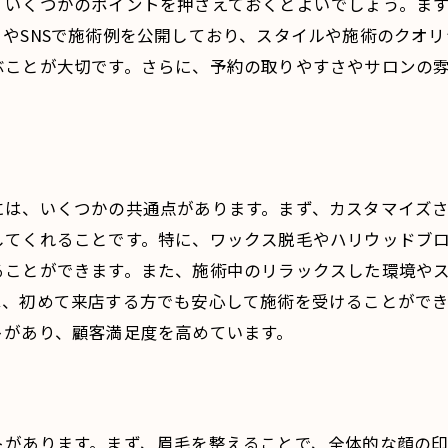
、いくつかのポイントを押さえておくとよいでしょう。ま
サロンスタッフの専門性と知識
やSNSで施術例を公開しており、スタイルや施術のクオ
表参道駅近辺のトレンドサロン紹介
ぶことが大切です。さらに、予約の取りやすさやサロンの
トレンドをリードする理由とその背景
サロンでのカウンセリングの重要性
表参道駅で見つける理想のメンズ眉毛サロンの選び方
自分に合ったサロンの見つけ方
には、いくつかの共通点があります。まず、カスタマイズ
サロン選びで失敗しないためのポイント
してくれることです。特に、ワックス脱毛やハリウッドブ
ることができます。また、施術中のリラックスした環境や
表参道駅でのサロンの選択基準
は、初めて来店する方でも安心して施術を受けることがで
理想の眉毛を実現するためのステップ
トがあり、顧客満足度を高めています。
サロン訪問前に確認しておきたいこと
口コミと実際の体験談から学ぶ
メンズ眉毛の評判を支える表参道駅のサロン体験談
トがあります。まず、眉毛を整えることで、全体的な顔の
実際の体験から得た印象と結果