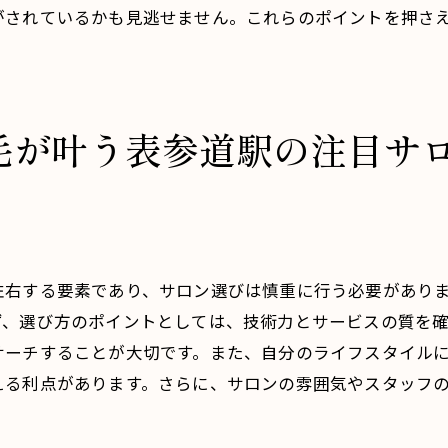
メンズ眉毛で印象アップ！表参道駅周辺のサロン事情
がされているかも見逃せません。これらのポイントを押さ
印象を変えるメンズ眉毛の効果
評判の良いサロンのサービス内容
サロン選びで意識したいポイント
毛が叶う表参道駅の注目サ
表参道駅周辺の人気サロン紹介
眉毛スタイルの選び方と印象の関係
サロン訪問で得られる印象アップの秘訣
メンズ眉毛のプロが集う表参道駅のサロンで自信を手に入
プロフェッショナルな技術とその魅力
左右する要素であり、サロン選びは慎重に行う必要があり
自信を持てる眉毛スタイルの提案
ず、選び方のポイントとしては、技術力とサービスの質を
サーチすることが大切です。また、自分のライフスタイル
サロンでの専門的なカウンセリングの重要性
える利点があります。さらに、サロンの雰囲気やスタッフ
プロが集うサロンの選び方とその理由
自信を手に入れるためのサロン選びのポイント