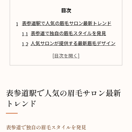
目次
表参道駅で人気の眉毛サロン最新トレンド
表参道で独自の眉毛スタイルを発見
人気サロンが提供する最新眉毛デザイン
洗練された印象を与えるトレンド眉毛
経験豊富なスタッフによる丁寧な施術
眉毛サロン選びのポイントを解説
表参道駅近くでトレンド眉毛を体験
表参道駅で人気の眉毛サロン最新
眉毛サロンの最新トレンドを表参道駅で体験
トレンド
表参道駅周辺で眉毛トレンドを堪能
最新技術で個性を引き出す眉毛サロン
トレンド眉毛の施術法と効果を解説
表参道で独自の眉毛スタイルを発見