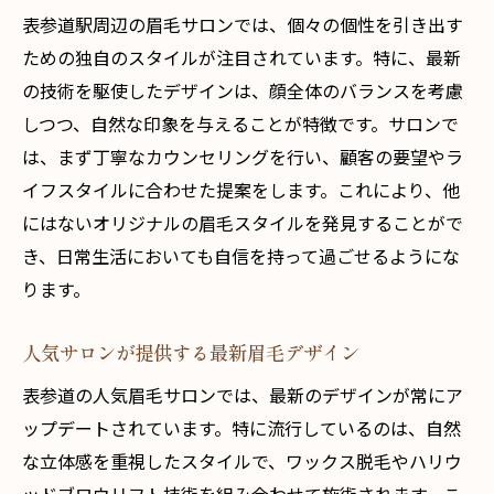
ワックスを使った自然な仕上がりの眉毛
表参道駅周辺の眉毛サロンでは、個々の個性を引き出す
表参道のサロンで理想の眉毛を実現
ための独自のスタイルが注目されています。特に、最新
眉毛サロンの選び方と最新トレンド情報
の技術を駆使したデザインは、顔全体のバランスを考慮
表参道で注目の眉毛サロン、最新の流行
しつつ、自然な印象を与えることが特徴です。サロンで
最新トレンド眉毛で周囲の視線を集める
は、まず丁寧なカウンセリングを行い、顧客の要望やラ
イフスタイルに合わせた提案をします。これにより、他
表参道の注目サロンで眉毛を整える
にはないオリジナルの眉毛スタイルを発見することがで
眉毛サロンで体験できる最新サービス
き、日常生活においても自信を持って過ごせるようにな
眉毛トレンドを牽引する表参道の魅力
ります。
自分に合う眉毛デザインを見つける方法
表参道駅で話題の眉毛スタイルとは
人気サロンが提供する最新眉毛デザイン
表参道駅周辺の眉毛サロン、トレンドを追う
表参道の人気眉毛サロンでは、最新のデザインが常にア
トレンド眉毛の魅力とその秘密
ップデートされています。特に流行しているのは、自然
表参道の眉毛サロンで最新技術を体験
な立体感を重視したスタイルで、ワックス脱毛やハリウ
話題の眉毛デザインを見つける方法