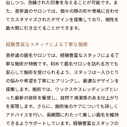
出しつつ、洗練された印象を与えることが可能です。ま
話題の施術でトレンド眉毛を実現
た、表参道のサロンでは、個々の顔の形や骨格に合わせ
表参道駅周辺で最新眉毛デザイン探し
てカスタマイズされたデザインを提案しており、個性を
眉毛サロンで自分に合うスタイルを発見
最大限に引き立てることができます。
最新技術を駆使した眉毛サロンの紹介
経験豊富なスタッフによる丁寧な施術
表参道駅で眉毛サロントレンドを楽しむ方法
表参道の眉毛サロンでは、経験豊富なスタッフによる丁
表参道で注目の眉毛スタイルを試す
寧な施術が特徴です。初めて眉毛サロンを訪れる方でも
眉毛サロンでトレンドを先取りする
安心して施術を受けられるよう、スタッフは一人ひとり
最新の施術法で理想の眉毛を手に入れる
の悩みや希望を丁寧にヒアリングし、最適なデザインを
表参道の人気サロンで眉毛トレンド体験
提案します。施術では、ワックスやスレッディングとい
眉毛スタイルの選び方と最新情報
った最新の技術を駆使し、自然で清潔感のある仕上がり
表参道駅で眉毛トレンドの先端を知る
を実現します。さらに、施術後のケアについても詳しく
最新の眉毛スタイルを表参道駅で探求
アドバイスを行い、長期間にわたって美しい眉毛を維持
できるようサポートしています。経験豊富なスタッフの
表参道で最新眉毛トレンドを追求