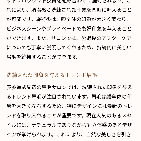
ッドブロウリフト技術を組み合わせて施術されます。こ
れにより、清潔感と洗練された印象を同時に叶えること
眉毛サロンの注目サービスを比較
が可能です。施術後は、顔全体の印象が大きく変わり、
表参道駅近くで人気の眉毛スタイル
ビジネスシーンやプライベートでも好印象を与えること
眉毛サロン選びで重視すべきポイント
ができます。また、サロンでは、施術後のアフターケア
話題の眉毛サロンを表参道駅で見つける
についても丁寧に説明してくれるため、持続的に美しい
表参道で訪れるべき眉毛サロンとは
眉毛を維持することができます。
最新の眉毛トレンドを楽しむ方法
表参道駅周辺のおすすめ眉毛サロン
洗練された印象を与えるトレンド眉毛
流行の眉毛スタイルを体験する場所
表参道駅周辺の眉毛サロンでは、洗練された印象を与え
眉毛サロンで理想のデザインを実現
るトレンド眉毛が注目されています。眉毛は顔全体の印
象を大きく左右するため、特にデザインには最新のトレ
表参道で最新眉毛トレンドに触れる
ンドを取り入れることが重要です。現在人気のあるスタ
表参道の眉毛サロン、最新技術を体験しよう
イルには、ナチュラルでありながらも立体感のあるデザ
最新技術で洗練された眉毛を手に入れる
インが挙げられます。これにより、自然な美しさを引き
表参道で体験できる眉毛サロンの魅力